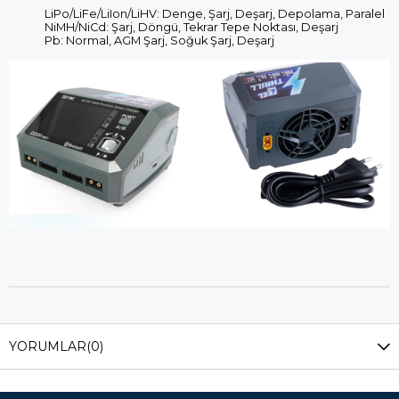
LiPo/LiFe/LiIon/LiHV: Denge, Şarj, Deşarj, Depolama, Paralel
NiMH/NiCd: Şarj, Döngü, Tekrar Tepe Noktası, Deşarj
Pb: Normal, AGM Şarj, Soğuk Şarj, Deşarj
YORUMLAR
(0)