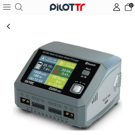
0
SkyRC D200neo Şarj Cihazı