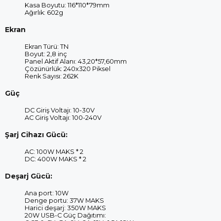
Kasa Boyutu: 116*110*79mm
Ağırlık: 602g
Ekran
Ekran Türü: TN
Boyut: 2,8 inç
Panel Aktif Alanı: 43,20*57,60mm
Çözünürlük: 240x320 Piksel
Renk Sayısı: 262K
Güç
DC Giriş Voltajı: 10-30V
AC Giriş Voltajı: 100-240V
Şarj Cihazı Gücü:
AC: 100W MAKS * 2
DC: 400W MAKS * 2
Deşarj Gücü:
Ana port: 10W
Denge portu: 37W MAKS
Harici deşarj: 350W MAKS
20W USB-C Güç Dağıtımı: