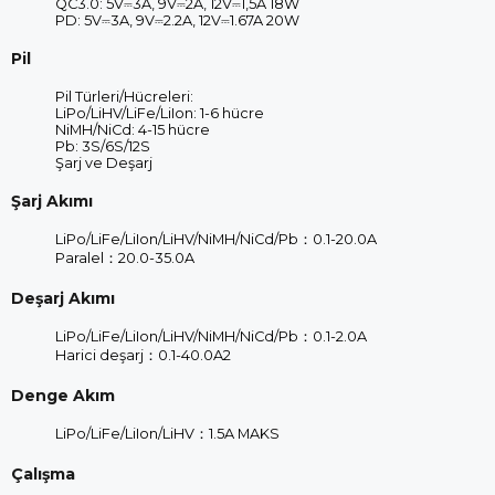
QC3.0: 5V⎓3A, 9V⎓2A, 12V⎓1,5A 18W
PD: 5V⎓3A, 9V⎓2.2A, 12V⎓1.67A 20W
Pil
Pil Türleri/Hücreleri:
LiPo/LiHV/LiFe/LiIon: 1-6 hücre
NiMH/NiCd: 4-15 hücre
Pb: 3S/6S/12S
Şarj ve Deşarj
Şarj Akımı
LiPo/LiFe/LiIon/LiHV/NiMH/NiCd/Pb：0.1-20.0A
Paralel：20.0-35.0A
Deşarj Akımı
LiPo/LiFe/LiIon/LiHV/NiMH/NiCd/Pb：0.1-2.0A
Harici deşarj：0.1-40.0A2
Denge Akım
LiPo/LiFe/LiIon/LiHV：1.5A MAKS
Çalışma