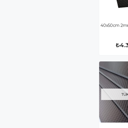
40x50cm 2mm
₺4.
TÜ