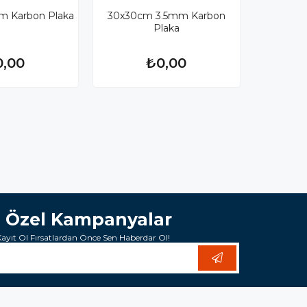
 Karbon Plaka
30x30cm 3.5mm Karbon
Plaka
0,00
₺0,00
e Özel Kampanyalar
yıt Ol Fırsatlardan Önce Sen Haberdar Ol!