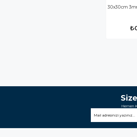
30x30cm 3mm
₺
Siz
Hemen Ka