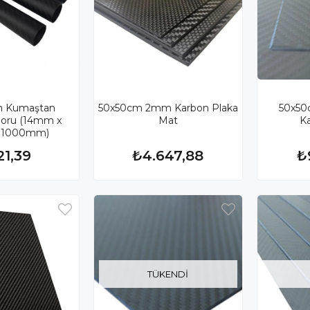
n Kumaştan
50x50cm 2mm Karbon Plaka
50x50
Boru (14mm x
Mat
K
 1000mm)
21,39
₺4.647,88
₺
TÜKENDI