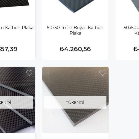
 Karbon Plaka
50x50 1mm Boyalı Karbon
50x50c
Plaka
K
357,39
₺4.260,56
₺
KENDI
TÜKENDI