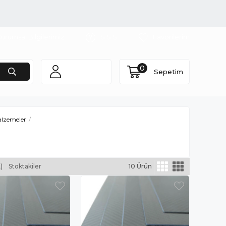
urumsal Bilgilerimiz
S.S.S
Favorilerim
0
Sepetim
lzemeler
)
Stoktakiler
10 Ürün