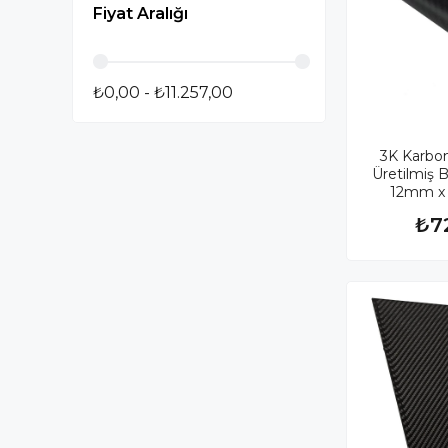
Fiyat Aralığı
₺0,00 - ₺11.257,00
3K Karbo
Üretilmiş 
12mm x
₺7