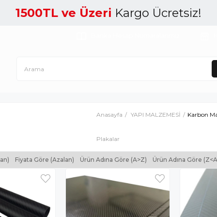
1500TL ve Üzeri
Kargo Ücretsiz!
Banka Hesap Numaralarımız
K
Anasayfa
YAPI MALZEMESİ
Karbon Ma
Plakalar
tan)
Fiyata Göre (Azalan)
Ürün Adına Göre (A>Z)
Ürün Adına Göre (Z<A