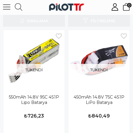
0
4S LiPo Bataryalar
SIRALAMA
FILTRELEME
TÜKENDI
TÜKENDI
550mAh 14.8V 95C 4S1P
450mAh 14.8V 75C 4S1P
Lipo Batarya
LiPo Batarya
₺726,23
₺840,49