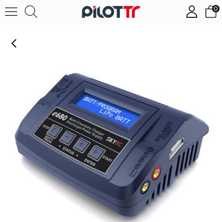
0
SkyRC e680 Şarj Cihazı