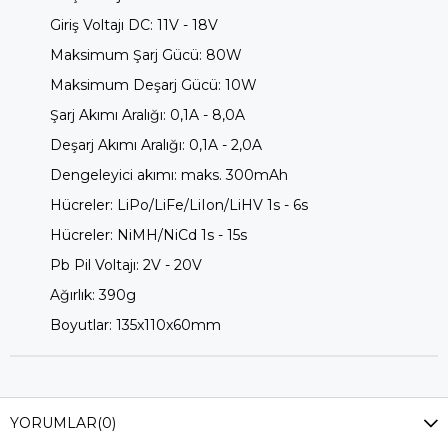
Giriş Voltajı DC: 11V - 18V
Maksimum Şarj Gücü: 80W
Maksimum Deşarj Gücü: 10W
Şarj Akımı Aralığı: 0,1A - 8,0A
Deşarj Akımı Aralığı: 0,1A - 2,0A
Dengeleyici akımı: maks. 300mAh
Hücreler: LiPo/LiFe/LiIon/LiHV 1s - 6s
Hücreler: NiMH/NiCd 1s - 15s
Pb Pil Voltajı: 2V - 20V
Ağırlık: 390g
Boyutlar: 135x110x60mm
YORUMLAR
(0)