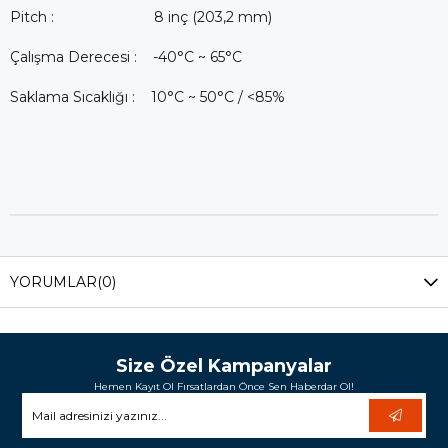
Pitch : 8 inç (203,2 mm)
Çalışma Derecesi : -40°C ~ 65°C
Saklama Sıcaklığı : 10°C ~ 50°C / <85%
YORUMLAR
(0)
Size Özel Kampanyalar
Hemen Kayıt Ol Fırsatlardan Önce Sen Haberdar Ol!