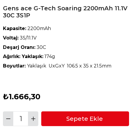
Gens ace G-Tech Soaring 2200mAh 11.1V
30C 3S1P
Kapasite:
2200mAh
Voltaj:
3S/11.1V
Deşarj Oranı:
30C
Ağırlık: Yaklaşık:
174g
Boyutlar:
Yaklaşık UxGxY 106.5 x 35 x 21.5mm
₺1.666,30