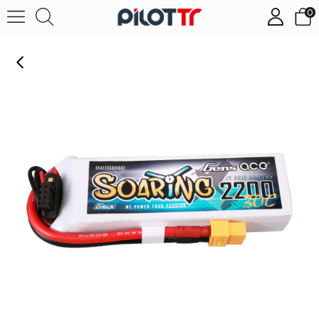
0
Gens ace G-Tech Soaring 2200mAh 11.1V 30C 3S1P