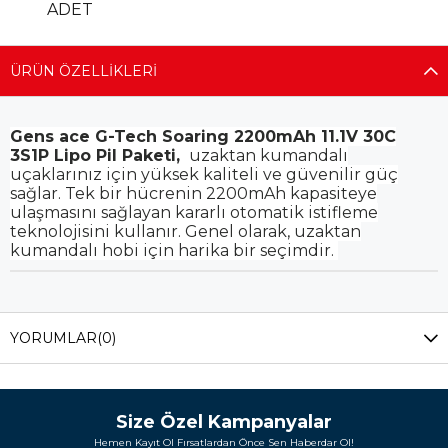
ADET
ÜRÜN ÖZELLIKLERI
Gens ace G-Tech Soaring 2200mAh 11.1V 30C
3S1P Lipo Pil Paketi,
uzaktan kumandalı
uçaklarınız için yüksek kaliteli ve güvenilir güç
sağlar. Tek bir hücrenin 2200mAh kapasiteye
ulaşmasını sağlayan kararlı otomatik istifleme
teknolojisini kullanır. Genel olarak, uzaktan
kumandalı hobi için harika bir seçimdir.
YORUMLAR
(0)
Size Özel Kampanyalar
Hemen Kayıt Ol Fırsatlardan Önce Sen Haberdar Ol!