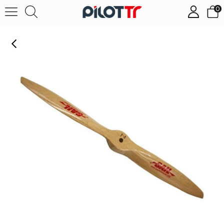
0
Falcon 17x12 Ahşap - İha Efi Motor Pervanesi̇