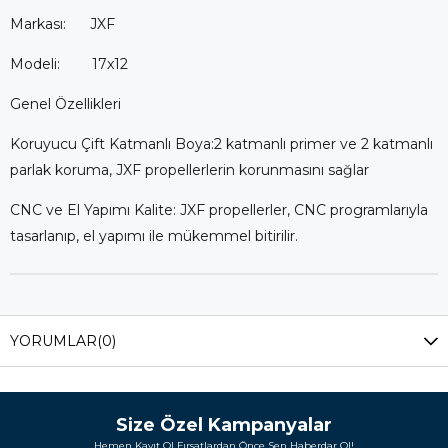
Markası: JXF
Modeli: 17x12
Genel Özellikleri
Koruyucu Çift Katmanlı Boya:2 katmanlı primer ve 2 katmanlı
parlak koruma, JXF propellerlerin korunmasını sağlar
CNC ve El Yapımı Kalite: JXF propellerler, CNC programlarıyla
tasarlanıp, el yapımı ile mükemmel bitirilir.
YORUMLAR
(0)
Size Özel Kampanyalar
Hemen Kayıt Ol Fırsatlardan Önce Sen Haberdar Ol!