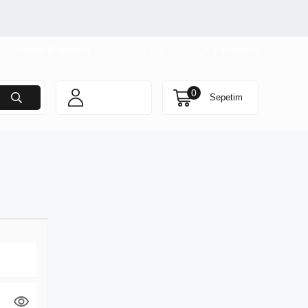
Kurumsal Bilgilerimiz
S.S.S
Favorilerim
0
Sepetim