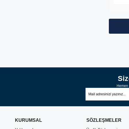
Si
Hemen K
KURUMSAL
SÖZLEŞMELER